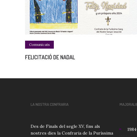
Comunicats
FELICITACIÓ DE NADAL
LA NOSTRA CONFRARIA
MAJORALI
Des de Finals del segle XV, fins als
1984
nostres dies la Confraria de la Puríssima