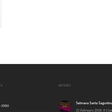
ES
NOTÍCIES
Setmana Santa Saguntin
-1990
25 February 2026
0
Com