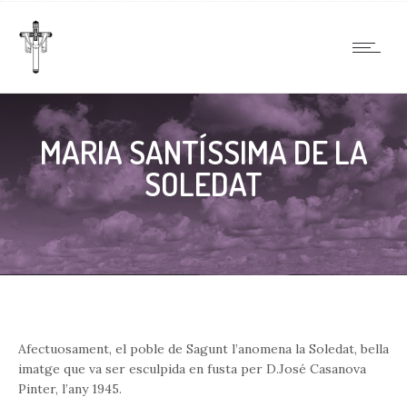
MARIA SANTÍSSIMA DE LA
SOLEDAT
Afectuosament, el poble de Sagunt l’anomena la Soledat, bella
imatge que va ser esculpida en fusta per D.José Casanova
Pinter, l’any 1945.