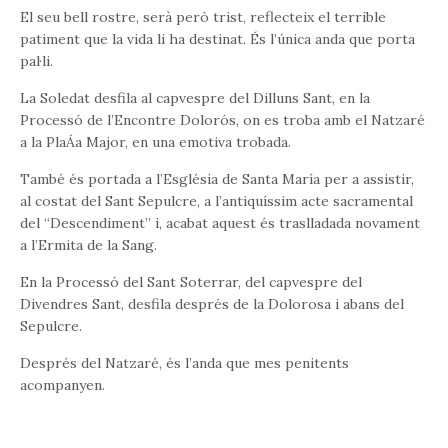
El seu bell rostre, serà però trist, reflecteix el terrible
patiment que la vida li ha destinat. És l’única anda que porta
pal·li.
La Soledat desfila al capvespre del Dilluns Sant, en la
Processó de l’Encontre Dolorós, on es troba amb el Natzaré
a la PlaÁa Major, en una emotiva trobada.
També és portada a l’Església de Santa María per a assistir,
al costat del Sant Sepulcre, a l’antiquíssim acte sacramental
del “Descendiment” i, acabat aquest és traslladada novament
a l’Ermita de la Sang.
En la Processó del Sant Soterrar, del capvespre del
Divendres Sant, desfila després de la Dolorosa i abans del
Sepulcre.
Després del Natzaré, és l’anda que mes penitents
acompanyen.