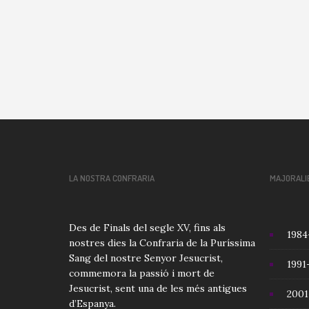
LA NOSTRA CONFRARIA
MAJORALI
Des de Finals del segle XV, fins als
1984
nostres dies la Confraria de la Puríssima
Sang del nostre Senyor Jesucrist,
1991
commemora la passió i mort de
Jesucrist, sent una de les més antigues
2001
d’Espanya.