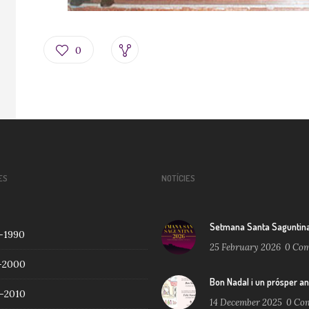
0
ES
NOTÍCIES
Setmana Santa Saguntin
-1990
25 February 2026
0
Com
-2000
Bon Nadal i un prósper a
-2010
14 December 2025
0
Com