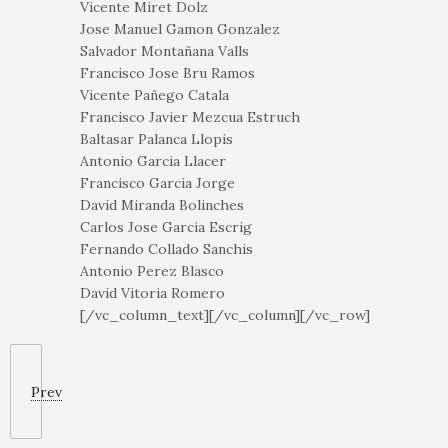
Vicente Miret Dolz
Jose Manuel Gamon Gonzalez
Salvador Montañana Valls
Francisco Jose Bru Ramos
Vicente Pañego Catala
Francisco Javier Mezcua Estruch
Baltasar Palanca Llopis
Antonio Garcia Llacer
Francisco Garcia Jorge
David Miranda Bolinches
Carlos Jose Garcia Escrig
Fernando Collado Sanchis
Antonio Perez Blasco
David Vitoria Romero
[/vc_column_text][/vc_column][/vc_row]
Prev