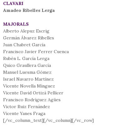
CLAVARI
Amadeo Ribelles Lerga
MAJORALS
Alberto Alepuz Escrig
Germán Álvarez Ribelles
Juan Chabret García
Francisco Javier Ferrer Cuenca
Rubén L. García Lerga
Quico Graullera García
Manuel Luesma Gómez
Israel Navarro Martínez
Vicente Novella Mínguez
Vicente David Ortizá Pellicer
Francisco Rodríguez Agües
Victor Ruiz Fernández
Vicente Yanes Fraga
[/vc_column_text][/vc_column][/vc_row]