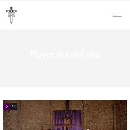
Mayoralía del año
0
17