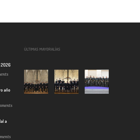
ÚLTIMAS MAYORALÍAS
a 2026
ents
ro año
ments
al a
ments