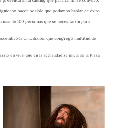
presentaron al casting que para tal fin se convocó.
siguieron hacer posible que podamos hablar de éxito.
on mas de 100 personas que se necesitaron para
 escenificó la Crucifixión, que congregó multitud de
ió en viu», que en la actualidad se inicia en la Plaza