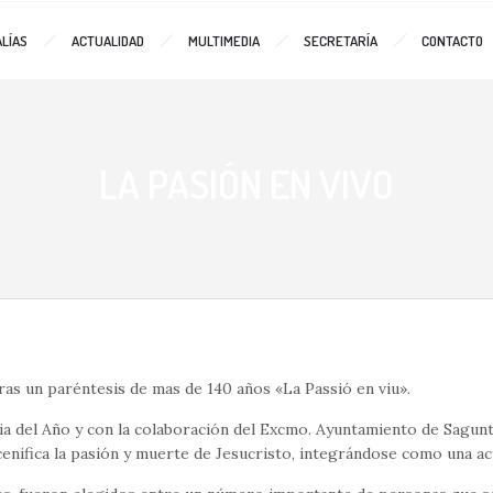
LÍAS
ACTUALIDAD
MULTIMEDIA
SECRETARÍA
CONTACTO
LA PASIÓN EN VIVO
tras un paréntesis de mas de 140 años «La Passió en viu».
lia del Año y con la colaboración del Excmo. Ayuntamiento de Sagu
cenifica la pasión y muerte de Jesucristo, integrándose como una a