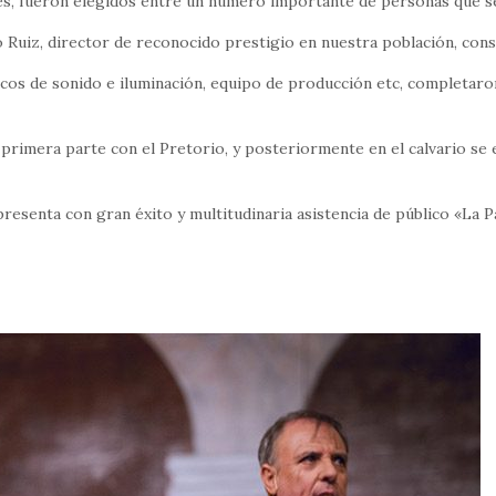
es, fueron elegidos entre un número importante de personas que se 
o Ruiz, director de reconocido prestigio en nuestra población, con
icos de sonido e iluminación, equipo de producción etc, completar
la primera parte con el Pretorio, y posteriormente en el calvario se
esenta con gran éxito y multitudinaria asistencia de público «La Pass